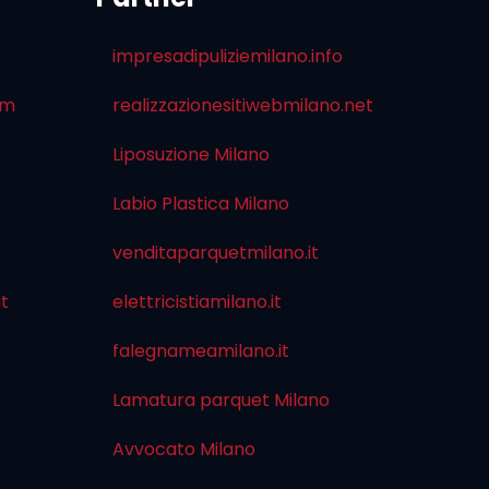
impresadipuliziemilano.info
om
realizzazionesitiwebmilano.net
Liposuzione Milano
Labio Plastica Milano
venditaparquetmilano.it
it
elettricistiamilano.it
falegnameamilano.it
Lamatura parquet Milano
Avvocato Milano