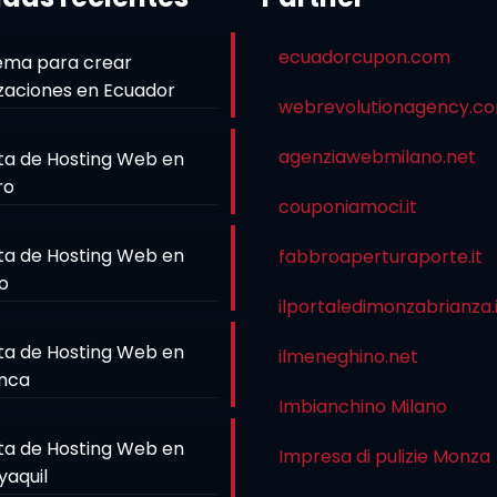
ecuadorcupon.com
ema para crear
zaciones en Ecuador
webrevolutionagency.c
agenziawebmilano.net
ta de Hosting Web en
ro
couponiamoci.it
ta de Hosting Web en
fabbroaperturaporte.it
o
ilportaledimonzabrianza.
ta de Hosting Web en
ilmeneghino.net
nca
Imbianchino Milano
ta de Hosting Web en
Impresa di pulizie Monza
yaquil