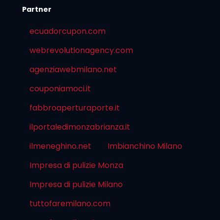
Partner
ecuadorcupon.com
webrevolutionagency.com
agenziawebmilano.net
couponiamoci.it
fabbroaperturaporte.it
ilportaledimonzabrianza.it
ilmeneghino.net
Imbianchino Milano
Impresa di pulizie Monza
Impresa di pulizie Milano
tuttofaremilano.com