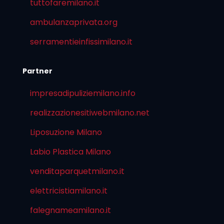
tuttofaremilano.it
ambulanzaprivata.org
serramentieinfissimilano.it
Partner
impresadipuliziemilano.info
realizzazionesitiwebmilano.net
Liposuzione Milano
Labio Plastica Milano
venditaparquetmilano.it
elettricistiamilano.it
falegnameamilano.it