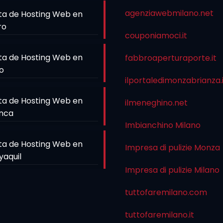
agenziawebmilano.net
ta de Hosting Web en
ro
couponiamoci.it
ta de Hosting Web en
fabbroaperturaporte.it
o
ilportaledimonzabrianza.
ta de Hosting Web en
ilmeneghino.net
nca
Imbianchino Milano
ta de Hosting Web en
Impresa di pulizie Monza
yaquil
Impresa di pulizie Milano
tuttofaremilano.com
tuttofaremilano.it