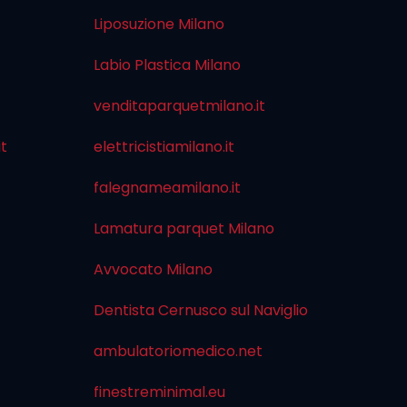
Liposuzione Milano
Labio Plastica Milano
venditaparquetmilano.it
it
elettricistiamilano.it
falegnameamilano.it
Lamatura parquet Milano
Avvocato Milano
Dentista Cernusco sul Naviglio
ambulatoriomedico.net
finestreminimal.eu