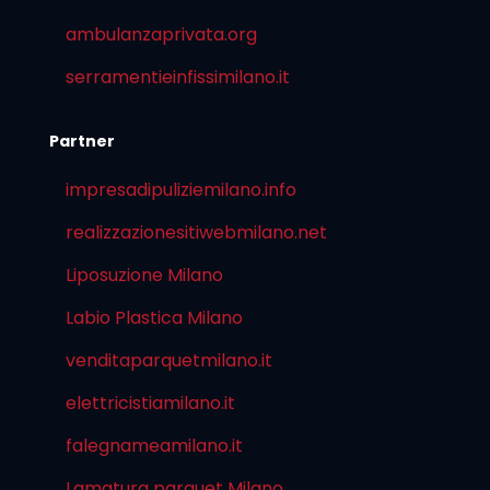
ambulanzaprivata.org
serramentieinfissimilano.it
Partner
impresadipuliziemilano.info
realizzazionesitiwebmilano.net
Liposuzione Milano
Labio Plastica Milano
venditaparquetmilano.it
elettricistiamilano.it
falegnameamilano.it
Lamatura parquet Milano