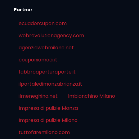
Partner
ecuadorcupon.com
webrevolutionagency.com
agenziawebmilano.net
couponiamoci.it
fabbroaperturaporte.it
ilportaledimonzabrianza.it
ilmeneghino.net
Imbianchino Milano
Impresa di pulizie Monza
Impresa di pulizie Milano
tuttofaremilano.com