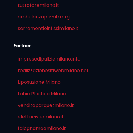
tuttofaremilano.it
ambulanzaprivata.org
serramentieinfissimilano.it
Partner
impresadipuliziemilano.info
realizzazionesitiwebmilano.net
Liposuzione Milano
Labio Plastica Milano
venditaparquetmilano.it
elettricistiamilano.it
falegnameamilano.it