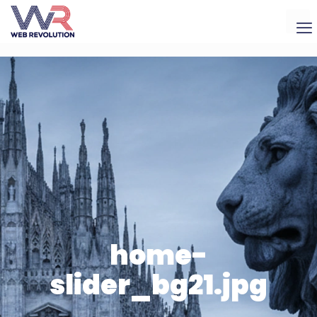
home-
slider_bg21.jpg