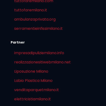
tuttofaremilano.com
tuttofaremilano.it
ambulanzaprivata.org
serramentieinfissimilano.it
Partner
impresadipuliziemilano.info
realizzazionesitiwebmilano.net
Liposuzione Milano
Labio Plastica Milano
venditaparquetmilano.it
elettricistiamilano.it