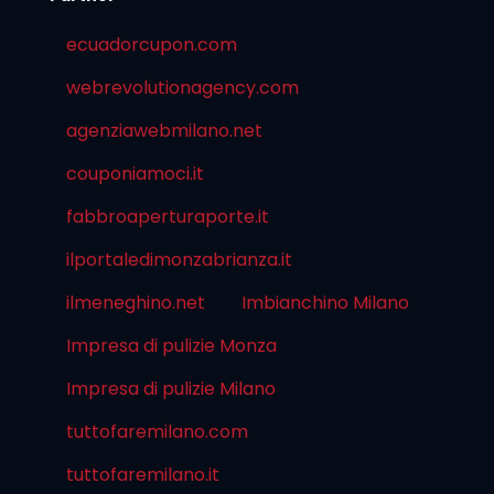
ecuadorcupon.com
webrevolutionagency.com
agenziawebmilano.net
couponiamoci.it
fabbroaperturaporte.it
ilportaledimonzabrianza.it
ilmeneghino.net
Imbianchino Milano
Impresa di pulizie Monza
Impresa di pulizie Milano
tuttofaremilano.com
tuttofaremilano.it