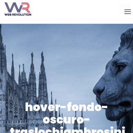
hover-fondo-
oscuro-
traslochiambrosini