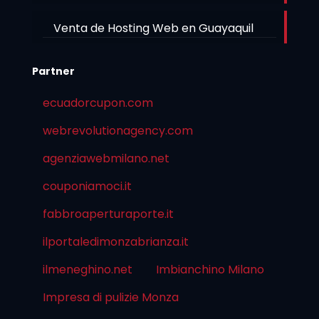
Venta de Hosting Web en Guayaquil
Partner
ecuadorcupon.com
webrevolutionagency.com
agenziawebmilano.net
couponiamoci.it
fabbroaperturaporte.it
ilportaledimonzabrianza.it
ilmeneghino.net
Imbianchino Milano
Impresa di pulizie Monza