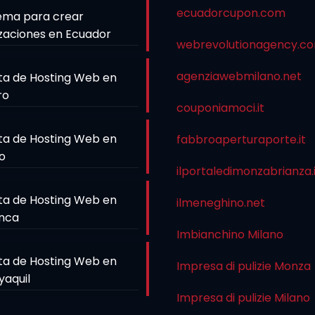
ecuadorcupon.com
ema para crear
zaciones en Ecuador
webrevolutionagency.c
agenziawebmilano.net
ta de Hosting Web en
ro
couponiamoci.it
ta de Hosting Web en
fabbroaperturaporte.it
o
ilportaledimonzabrianza.
ta de Hosting Web en
ilmeneghino.net
nca
Imbianchino Milano
ta de Hosting Web en
Impresa di pulizie Monza
yaquil
Impresa di pulizie Milano