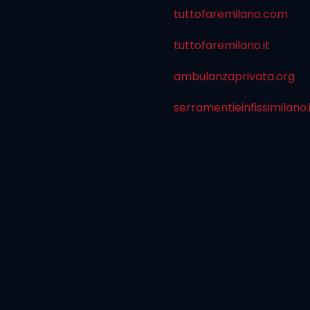
tuttofaremilano.com
tuttofaremilano.it
ambulanzaprivata.org
serramentieinfissimilano.