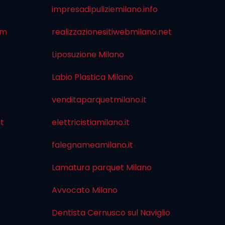
impresadipuliziemilano.info
om
realizzazionesitiwebmilano.net
Liposuzione Milano
Labio Plastica Milano
venditaparquetmilano.it
it
elettricistiamilano.it
falegnameamilano.it
Lamatura parquet Milano
Avvocato Milano
Dentista Cernusco sul Naviglio