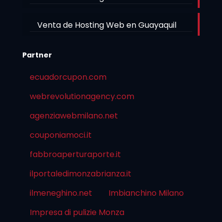
Venta de Hosting Web en Guayaquil
Partner
ecuadorcupon.com
webrevolutionagency.com
agenziawebmilano.net
couponiamoci.it
fabbroaperturaporte.it
ilportaledimonzabrianza.it
ilmeneghino.net
Imbianchino Milano
Impresa di pulizie Monza