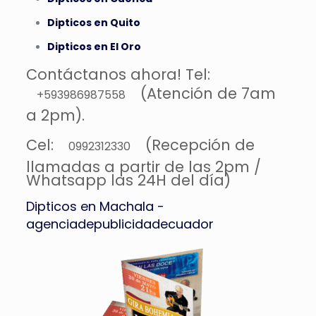
Dipticos en Quito
Dipticos en El Oro
Contáctanos ahora! Tel:
(Atención de 7am
+593986987558
a 2pm).
Cel:
(Recepción de
0992312330
llamadas a partir de las 2pm /
Whatsapp las 24H del día)
Dipticos en Machala -
agenciadepublicidadecuador