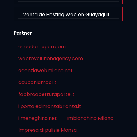
Venta de Hosting Web en Guayaquil
Partner
ecuadorcupon.com
webrevolutionagency.com
agenziawebmilano.net
couponiamoci.it
fabbroaperturaporte.it
ilportaledimonzabrianza.it
ilmeneghino.net
Imbianchino Milano
Impresa di pulizie Monza