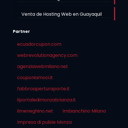
Venta de Hosting Web en Guayaquil
Partner
ecuadorcupon.com
webrevolutionagency.com
agenziawebmilano.net
couponiamoci.it
fabbroaperturaporte.it
ilportaledimonzabrianza.it
ilmeneghino.net
Imbianchino Milano
Impresa di pulizie Monza