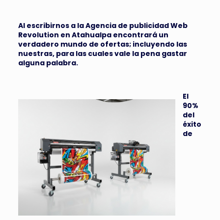
Al escribirnos a la
Agencia de publicidad Web
Revolution en Atahualpa
encontrará un
verdadero mundo de ofertas; incluyendo las
nuestras, para las cuales vale la pena gastar
alguna palabra.
El
90%
del
éxito
de