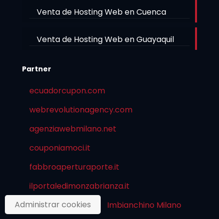
Venta de Hosting Web en Cuenca
Venta de Hosting Web en Guayaquil
Partner
ecuadorcupon.com
webrevolutionagency.com
agenziawebmilano.net
couponiamoci.it
fabbroaperturaporte.it
ilportaledimonzabrianza.it
Administrar cookies
ilmeneghino.net
Imbianchino Milano