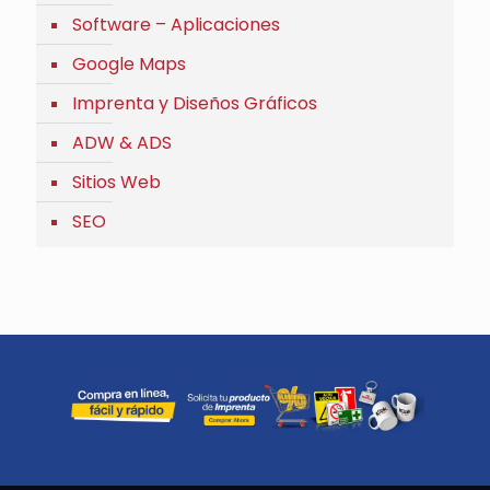
Software – Aplicaciones
Google Maps
Imprenta y Diseños Gráficos
ADW & ADS
Sitios Web
SEO