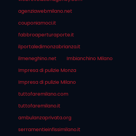
agenziawebmilano.net
couponiamoci.it
fabbroaperturaporte.it
ilportaledimonzabrianza.it
ilmeneghino.net
Imbianchino Milano
Impresa di pulizie Monza
Impresa di pulizie Milano
tuttofaremilano.com
tuttofaremilano.it
ambulanzaprivata.org
serramentieinfissimilano.it