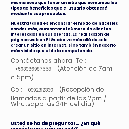
misma cosa que tener un sitio que comunica los
tipos de beneficios que el usuario obtendrá
mediante sus productos.
Nuestra tarea es encontrar el modo de hacerles
vender más, aumentar el número de clientes
interesados ​​en sus ofertas.
La realización de
páginas web en El Guabo
va más allá de solo
crear un sitio en internet, si no también hacerlo
más visible que el de la competencia.
Contáctanos ahora! Tel:
(Atención de 7am
+593986987558
a 5pm).
Cel:
(Recepción de
0992312330
llamadas a partir de las 2pm /
Whatsapp las 24H del día)
Usted se ha de preguntar… ¿En qué
consiste una página web?