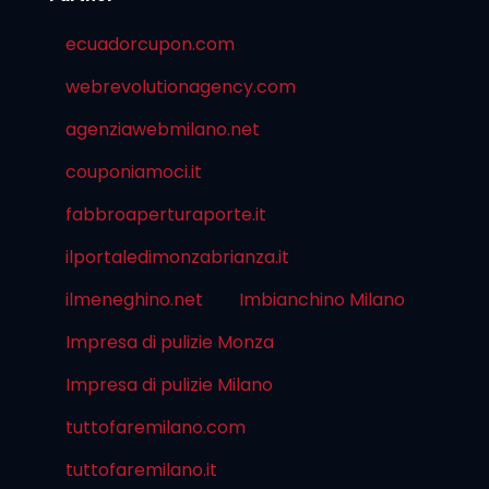
ecuadorcupon.com
webrevolutionagency.com
agenziawebmilano.net
couponiamoci.it
fabbroaperturaporte.it
ilportaledimonzabrianza.it
ilmeneghino.net
Imbianchino Milano
Impresa di pulizie Monza
Impresa di pulizie Milano
tuttofaremilano.com
tuttofaremilano.it