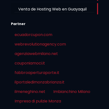
Venta de Hosting Web en Guayaquil
Partner
ecuadorcupon.com
webrevolutionagency.com
agenziawebmilano.net
couponiamoci.it
fabbroaperturaporte.it
ilportaledimonzabrianza.it
ilmeneghino.net
Imbianchino Milano
Impresa di pulizie Monza