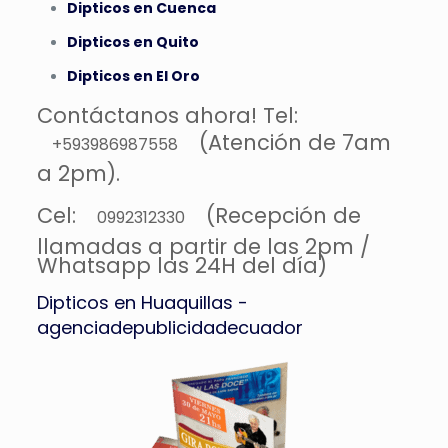
Dipticos en Cuenca
Dipticos en Quito
Dipticos en El Oro
Contáctanos ahora! Tel:
(Atención de 7am
+593986987558
a 2pm).
Cel:
(Recepción de
0992312330
llamadas a partir de las 2pm /
Whatsapp las 24H del día)
Dipticos en Huaquillas -
agenciadepublicidadecuador