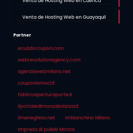
Venta de Hosting Web en Cuenca
Venta de Hosting Web en Guayaquil
Partner
ecuadorcupon.com
webrevolutionagency.com
agenziawebmilano.net
couponiamoci.it
fabbroaperturaporte.it
ilportaledimonzabrianza.it
ilmeneghino.net
Imbianchino Milano
Impresa di pulizie Monza