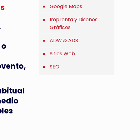
os
Google Maps
Imprenta y Diseños
Gráficos
”
ADW & ADS
 o
Sitios Web
evento,
SEO
abitual
medio
bles