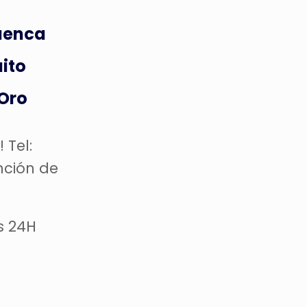
Cuenca
uito
 Oro
 Tel:
nción de
s 24H