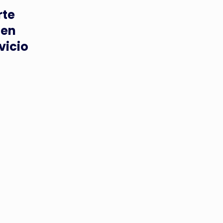
rte
 en
vicio