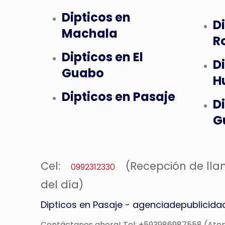
Dipticos en
D
Machala
R
Dipticos en El
D
Guabo
H
Dipticos en Pasaje
D
G
Cel:
(Recepción de lla
0992312330
del día)
Dipticos en Pasaje - agenciadepublicid
Contáctanos ahora! Tel: +593986987558 (Ate