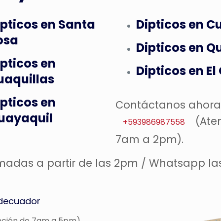
ipticos en Santa
Dipticos en 
osa
Dipticos en Q
ipticos en
Dipticos en El
uaquillas
ipticos en
Contáctanos ahora!
uayaquil
(Ate
+593986987558
7am a 2pm).
madas a partir de las 2pm / Whatsapp la
adecuador
nción de 7am a 5pm).