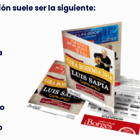
ón suele ser la siguiente:
a
 o
o