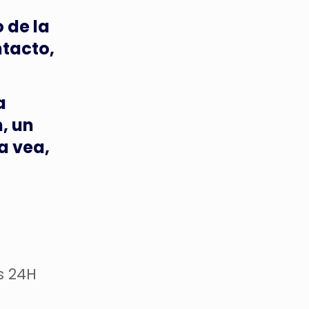
 de la
ntacto,
a
, un
a vea,
s 24H