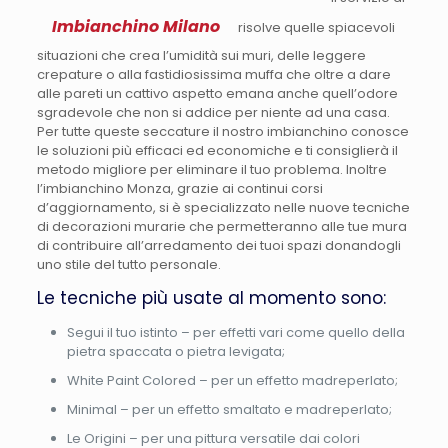
Imbianchino Milano
risolve quelle spiacevoli
situazioni che crea l’umidità sui muri, delle leggere
crepature o alla fastidiosissima muffa che oltre a dare
alle pareti un cattivo aspetto emana anche quell’odore
sgradevole che non si addice per niente ad una casa.
Per tutte queste seccature il nostro imbianchino conosce
le soluzioni più efficaci ed economiche e ti consiglierà il
metodo migliore per eliminare il tuo problema. Inoltre
l’imbianchino Monza, grazie ai continui corsi
d’aggiornamento, si è specializzato nelle nuove tecniche
di decorazioni murarie che permetteranno alle tue mura
di contribuire all’arredamento dei tuoi spazi donandogli
uno stile del tutto personale.
Le tecniche più usate al momento sono:
Segui il tuo istinto – per effetti vari come quello della
pietra spaccata o pietra levigata;
White Paint Colored – per un effetto madreperlato;
Minimal – per un effetto smaltato e madreperlato;
Le Origini – per una pittura versatile dai colori