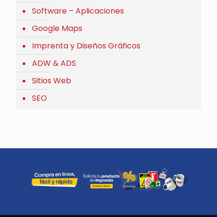
Software – Aplicaciones
Google Maps
Imprenta y Diseños Gráficos
ADW & ADS
Sitios Web
SEO