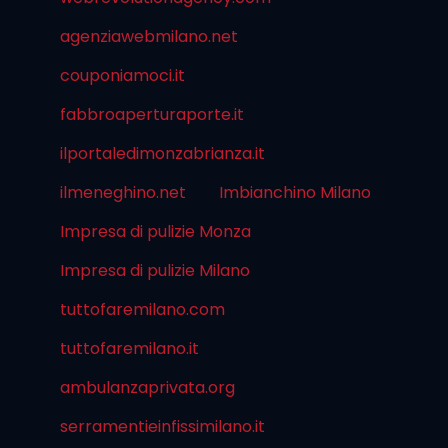
agenziawebmilano.net
couponiamoci.it
fabbroaperturaporte.it
ilportaledimonzabrianza.it
ilmeneghino.net
Imbianchino Milano
Impresa di pulizie Monza
Impresa di pulizie Milano
tuttofaremilano.com
tuttofaremilano.it
ambulanzaprivata.org
serramentieinfissimilano.it