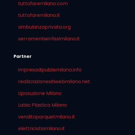
tuttofaremilano.com
tuttofaremilano.it
ambulanzaprivata.org
serramentieinfissimilano.it
Partner
impresadipuliziemilano.info
realizzazionesitiwebmilano.net
Liposuzione Milano
Labio Plastica Milano
venditaparquetmilano.it
elettricistiamilano.it