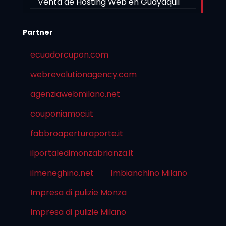
Venta de Hosting Web en Guayaquil
Partner
ecuadorcupon.com
webrevolutionagency.com
agenziawebmilano.net
couponiamoci.it
fabbroaperturaporte.it
ilportaledimonzabrianza.it
ilmeneghino.net
Imbianchino Milano
Impresa di pulizie Monza
Impresa di pulizie Milano