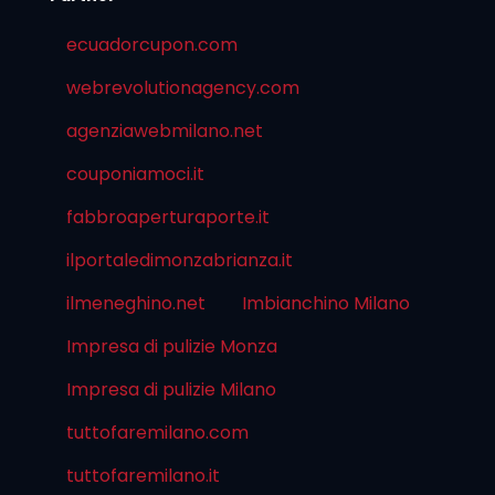
ecuadorcupon.com
webrevolutionagency.com
agenziawebmilano.net
couponiamoci.it
fabbroaperturaporte.it
ilportaledimonzabrianza.it
ilmeneghino.net
Imbianchino Milano
Impresa di pulizie Monza
Impresa di pulizie Milano
tuttofaremilano.com
tuttofaremilano.it